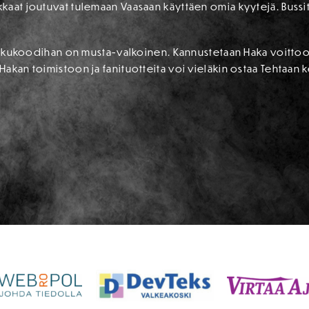
aat joutuvat tulemaan Vaasaan käyttäen omia kyytejä. Bussit 
a pukukoodihan on musta-valkoinen. Kannustetaan Haka voitto
akan toimistoon ja fanituotteita voi vieläkin ostaa Tehtaan k