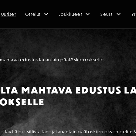
Uutiset
Ottelut
Joukkueet
Seura
Yr
a mahtava edustus lauantain päätöskierrokselle
LTA MAHTAVA EDUSTUS L
OKSELLE
täyttä bussillista faneja lauantain päätöskierroksen peliin V