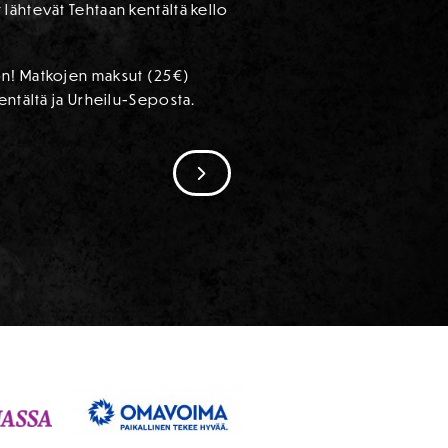
lähtevät Tehtaan kentältä kello
on! Matkojen maksut (25€)
entältä ja Urheilu-Seposta.
SIIRRY SEURAAVAAN