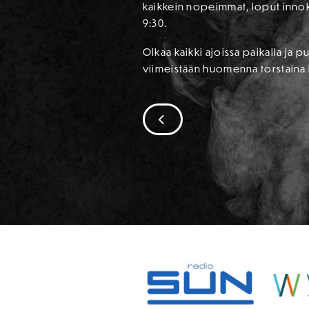
kaikkein nopeimmat, loput innokk
9:30.
Olkaa kaikki ajoissa paikalla j
viimeistään huomenna torstaina H
SIIRRY EDELLISEEN
SPONSORIT