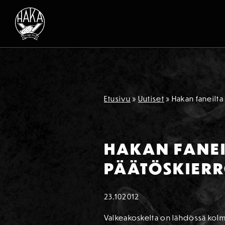
Siirry sisältöön
Etusivu
»
Uutiset
»
Hakan faneilt
HAKAN FANEI
PÄÄTÖSKIERR
23.10
2012
Valkeakoskelta on lähdössä kolme 