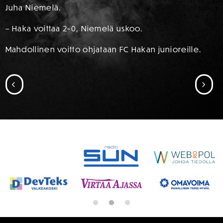
Juha Niemelä.
– Haka voittaa 2-0, Niemelä uskoo.
Mahdollinen voitto ohjataan FC Hakan junioreille.
SIIRRY EDELLISEEN
SII
SPONSORIT