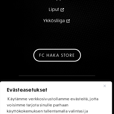
Liput
Ykkösliiga
FC HAKA STORE
Evästeasetukset
Käytämme verkkosivustollamme evästeitä, jotta
voisimme tarjota sinulle parhaan
käyttökokemuksen tallentamalla valintasi ja