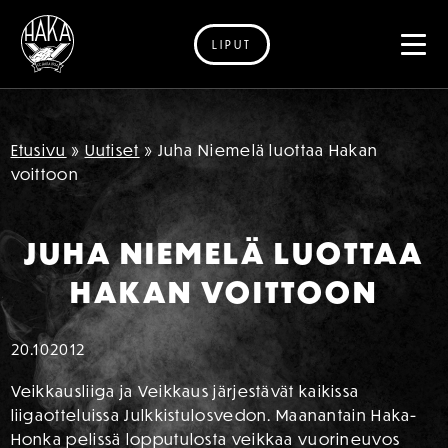
LIPUT
Siirry sisältöön
Etusivu
»
Uutiset
»
Juha Niemelä luottaa Hakan
voittoon
JUHA NIEMELÄ LUOTTAA
HAKAN VOITTOON
20.10
2012
Veikkausliiga ja Veikkaus järjestävät kaikissa
liigaotteluissa Julkkistulosvedon. Maanantain Haka-
Honka pelissä lopputulosta veikkaa vuorineuvos