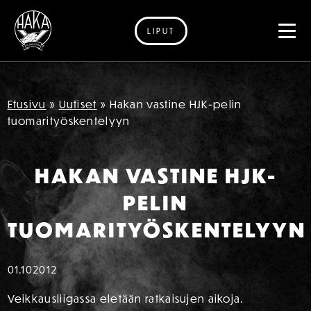
LIPUT
Siirry sisältöön
Etusivu
»
Uutiset
»
Hakan vastine HJK-pelin
tuomarityöskentelyyn
HAKAN VASTINE HJK-
PELIN
TUOMARITYÖSKENTELYYN
01.10
2012
Veikkausliigassa eletään ratkaisujen aikoja.