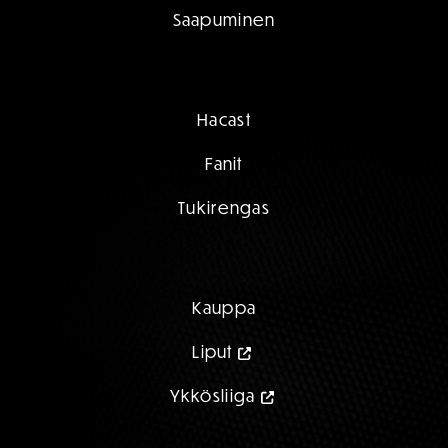
Saapuminen
Hacast
Fanit
Tukirengas
Kauppa
Liput
Ykkösliiga