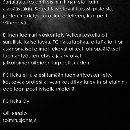
Sarjataulukko on tiivis niin liigan ylä- kuin
alapäässäkin. Seurat taistelevat tiukasti pisteistä,
joiden merkitys korostuu edelleen, kun pelit
vähenevät.
Eilinen tuomarityöskentely Valkeakoskella oli
surullista katseltavaa. FC Haka luottaa, että Palloliiton
asianomaiset elimet tekevät oikeat johtopäätökset
tuomarityöskentelystä ja arvioivat
jatkotoimenpiteiden tarpeellisuuden.
FC Haka ei tule esittämään tuomarityöskentelyä
koskevaa protestia, vaan keskittyy tuleviin otteluihin
edelleen positiivisella mielellä.
FC Haka Oy
Olli Paasio
toimitusjohtaja