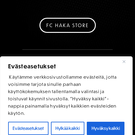
FC HAKA STORE
Evästeasetukset
Käytämme verkkosivustollamme evästeitä, jotta
voisimme tarjota sinulle parhaan
käyttökokemuksen tallentamalla valintasi ja
toistuvat käynnit sivustolla. "Hyväksy kaikki"-
nappia painamalla hyväksyt kaikkien evästeiden
käytön.
Evästeasetukset
Hylkää kaikki
Hyväksy kaikki
OSTA LIPUT