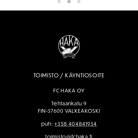
TOIMISTO / KÄYNTIOSOITE
FC HAKA OY
Tehtaankatu 9
FIN-37600 VALKEAKOSKI
puh:
+358 404841934
toimisto@fchaka.fi