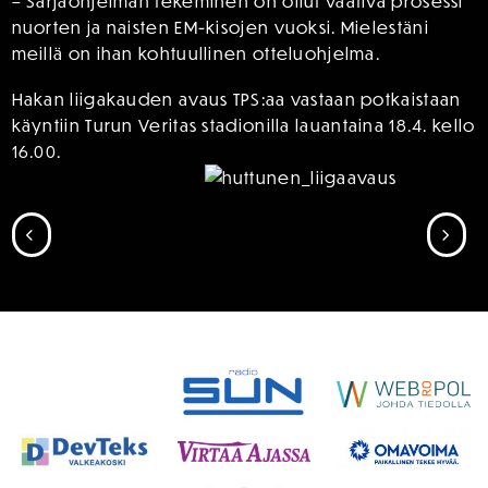
– Sarjaohjelman tekeminen on ollut vaativa prosessi
nuorten ja naisten EM-kisojen vuoksi. Mielestäni
meillä on ihan kohtuullinen otteluohjelma.
Hakan liigakauden avaus TPS:aa vastaan potkaistaan
käyntiin Turun Veritas stadionilla lauantaina 18.4. kello
16.00.
SIIRRY EDELLISEEN
SII
SPONSORIT