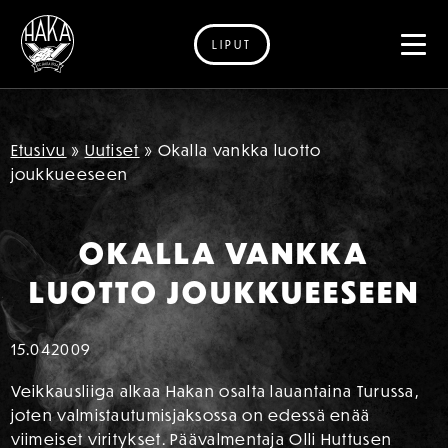
LIPUT
Siirry sisältöön
Etusivu
»
Uutiset
»
Okalla vankka luotto
joukkueeseen
OKALLA VANKKA
LUOTTO JOUKKUEESEEN
15.04
2009
Veikkausliiga alkaa Hakan osalta lauantaina Turussa,
joten valmistautumisjaksossa on edessä enää
viimeiset viritykset. Päävalmentaja Olli Huttusen