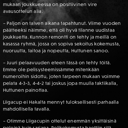
mukaan joukkueessa on positiivinen vire
avausottelun alla.
– Paljon on talven aikana tapahtunut. Viime vuoden
päätteeksi näimme, että oli hyvä tilanne uudistaa
joukkuetta. Kunnon remontti on tehty ja meillä on
kasassa ryhmä, jossa on sopiva sekoitus kokemusta,
nuoruutta, taitoa ja nopeutta, Huttunen sanoo.
– Juuri pelaavuuden eteen tässä on tehty töitä.
Emme ole pelisysteemissämme mitenkään
numeroihin sidottu, joten tarpeen mukaan voimme
pelata 4-3-3, 4-4-2 tai joskus jopa muulla taktiikalla,
Huttunen painottaa.
Liigacup ei Hakalta mennyt tuloksellisesti parhaalla
mahdollisella tavalla.
– Otimme Liigacupin ottelut enemmän yksittäisinä
peleinä kuin sarjana. Pelikokemusta haettiin sitä