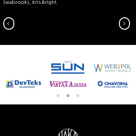
Seabrook), Kris Bright.
SIIRRY EDELLISEEN
SII
SPONSORIT