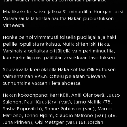
Maalikarkelot saivat jatkoa 31. minuutilla. Hongan Jussi
Vasara sai tällä kertaa nauttia Hakan puolustuksen
virheestä.
Honka painoi vimmatusti toisella puoliajalla ja haki
pelille lopullista ratkaisua. Mutta sitten iski Haka.
Varsinaista peliaikaa oli jäljellä vain pari minuuttia,
kun Hjelm liippasi päällään arvokkaan tasoituksen.
Seuraavalla kierroksella Haka kohtaa Olli Huttusen
valmentaman VPS:n. Ottelu pelataan tulevana
sunnuntaina Vaasan Hietalahdessa.
Hakan kokoonpano: Kert Kütt, Antti Ojanperä, Juuso
Salonen, Pauli Kuusijärvi (var.), Jarno Mattila (78.
Sasha Popovitch), Shane Robinson (var.), Marco
Matrone, Jonne Hjelm, Claudio Matrone (var.) (46.
Juha Pirinen), Obi Metzger (var.) (61. Jordan