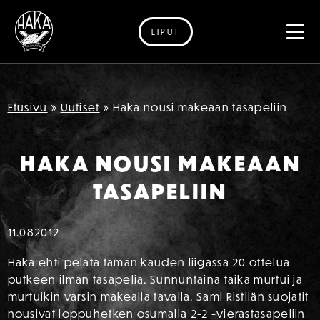
LIPUT
Siirry sisältöön
Etusivu
»
Uutiset
»
Haka nousi makeaan tasapeliin
HAKA NOUSI MAKEAAN
TASAPELIIN
11.08
2012
Haka ehti pelata tämän kauden liigassa 20 ottelua
putkeen ilman tasapeliä. Sunnuntaina taika murtui ja
murtuikin varsin makealla tavalla. Sami Ristilän suojatit
nousivat loppuhetken osumalla 2-2 -vierastasapeliin