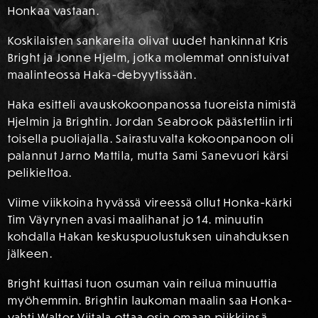
Honkaa vastaan.
Koskilaisten sankareita olivat uudet hankinnat Kris
Bright ja Jonne Hjelm, jotka molemmat onnistuivat
maalinteossa Haka-debyytissään.
Haka esitteli avauskokoonpanossa tuoreista nimistä
Hjelmin ja Brightin. Jordan Seabrook päästettiin irti
toisella puoliajalla. Sairastuvalta kokoonpanoon oli
palannut Jarno Mattila, mutta Sami Sanevuori kärsi
pelikieltoa.
Viime viikkoina hyvässä vireessä ollut Honka-kärki
Tim Väyrynen avasi maalihanat jo 14. minuutin
kohdalla Hakan keskuspuolustuksen uinahduksen
jälkeen.
Bright kuittasi tuon osuman vain reilua minuuttia
myöhemmin. Brightin laukoman maalin saa Honka-
vahti Walter Viitala ottaa osin omaan piikkiinsä