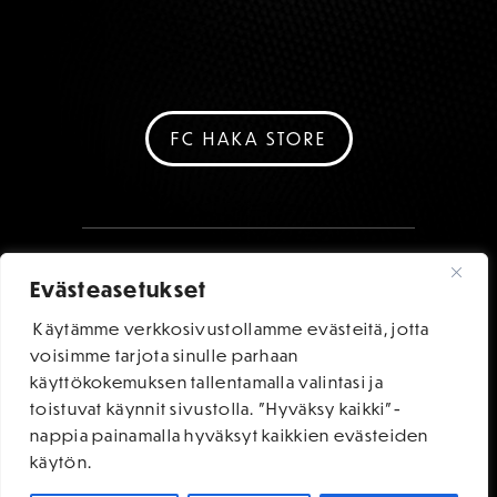
FC HAKA STORE
Evästeasetukset
Käytämme verkkosivustollamme evästeitä, jotta
voisimme tarjota sinulle parhaan
käyttökokemuksen tallentamalla valintasi ja
toistuvat käynnit sivustolla. "Hyväksy kaikki"-
nappia painamalla hyväksyt kaikkien evästeiden
käytön.