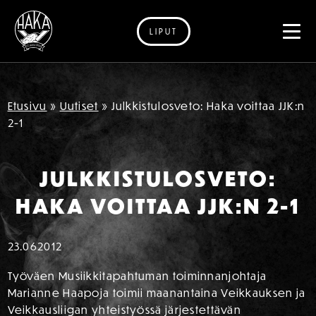
LIPUT
Siirry sisältöön
Etusivu
»
Uutiset
»
Julkkistulosveto: Haka voittaa JJK:n
2-1
JULKKISTULOSVETO:
HAKA VOITTAA JJK:N 2-1
23.06
2012
Työväen Musiikkitapahtuman toiminnanjohtaja
Marianne Haapoja toimii maanantaina Veikkauksen ja
Veikkausliigan yhteistyössä järjestettävän