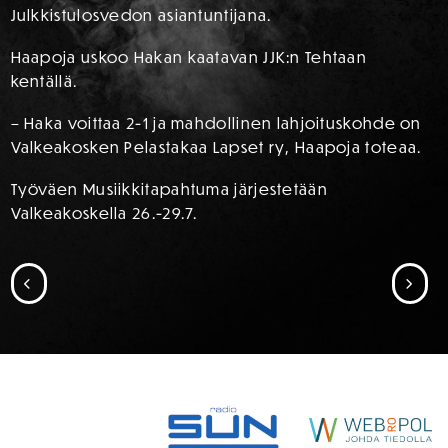
Julkkistulosvedon asiantuntijana.
Haapoja uskoo Hakan kaatavan JJK:n Tehtaan
kentällä.
– Haka voittaa 2-1 ja mahdollinen lahjoituskohde on
Valkeakosken Pelastakaa Lapset ry, Haapoja toteaa.
Työväen Musiikkitapahtuma järjestetään
Valkeakoskella 26.-29.7.
SIIRRY EDELLISEEN
SII
SPONSORIT