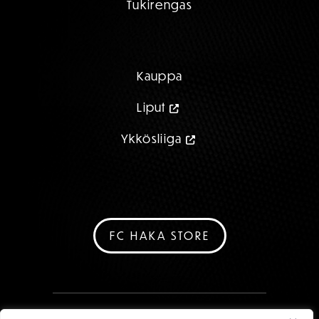
Tukirengas
Kauppa
Liput
Ykkösliiga
FC HAKA STORE