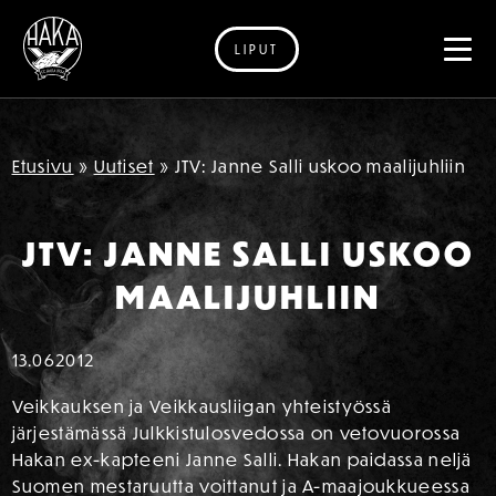
LIPUT
Siirry sisältöön
Etusivu
»
Uutiset
»
JTV: Janne Salli uskoo maalijuhliin
JTV: JANNE SALLI USKOO
MAALIJUHLIIN
13.06
2012
Veikkauksen ja Veikkausliigan yhteistyössä
järjestämässä Julkkistulosvedossa on vetovuorossa
Hakan ex-kapteeni Janne Salli. Hakan paidassa neljä
Suomen mestaruutta voittanut ja A-maajoukkueessa