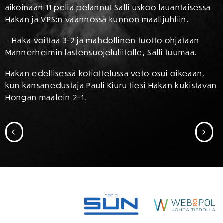
aikoinaan 11 peliä pelannut Salli uskoo lauantaisessa
Hakan ja VPS:n väännössä kunnon maalijuhliin.
– Haka voittaa 3-2 ja mahdollinen tuotto ohjataan
Mannerheimin lastensuojeluliitolle, Salli tuumaa.
Hakan edellisessä kotiottelussa veto osui oikeaan,
kun kansanedustaja Pauli Kiuru tiesi Hakan kukistavan
Hongan maalein 2-1.
SIIRRY EDELLISEEN
SII
SPONSORIT