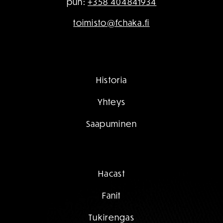
puh:
+358 404841934
toimisto@fchaka.fi
Historia
Yhteys
Saapuminen
Hacast
Fanit
Tukirengas