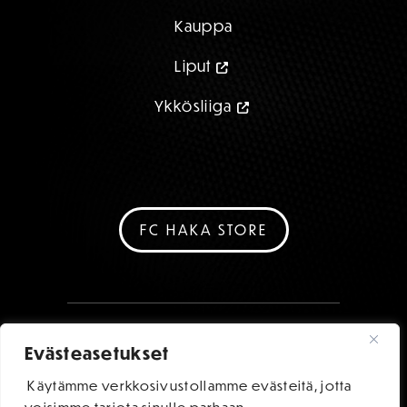
Kauppa
Liput
Ykkösliiga
FC HAKA STORE
Evästeasetukset
Käytämme verkkosivustollamme evästeitä, jotta