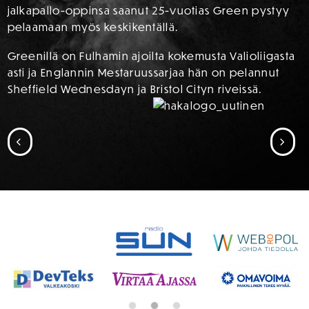
jalkapallo-oppinsa saanut 25-vuotias Green pystyy
pelaamaan myös keskikentällä.
Greenillä on Fulhamin ajoilta kokemusta Valioliigasta
asti ja Englannin Mestaruussarjaa hän on pelannut
Sheffield Wednesdayn ja Bristol Cityn riveissä.
SIIRRY EDELLISEEN
SII
SPONSORIT