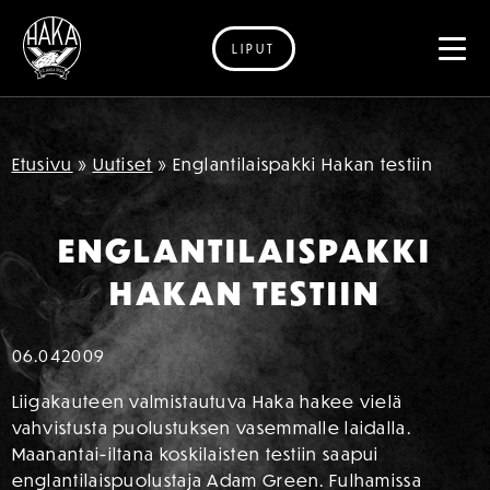
LIPUT
Siirry sisältöön
Etusivu
»
Uutiset
»
Englantilaispakki Hakan testiin
ENGLANTILAISPAKKI
HAKAN TESTIIN
06.04
2009
Liigakauteen valmistautuva Haka hakee vielä
vahvistusta puolustuksen vasemmalle laidalla.
Maanantai-iltana koskilaisten testiin saapui
englantilaispuolustaja Adam Green. Fulhamissa