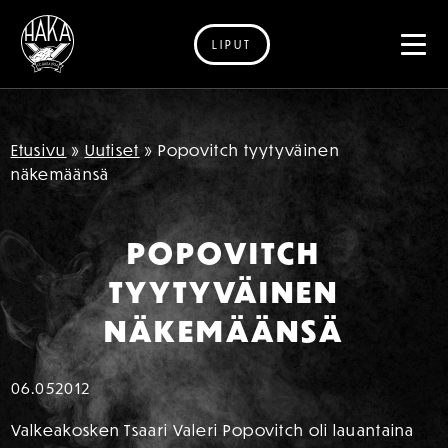
LIPUT
Siirry sisältöön
Etusivu
»
Uutiset
»
Popovitch tyytyväinen
näkemäänsä
POPOVITCH
TYYTYVÄINEN
NÄKEMÄÄNSÄ
06.05
2012
Valkeakosken Tsaari Valeri Popovitch oli lauantaina