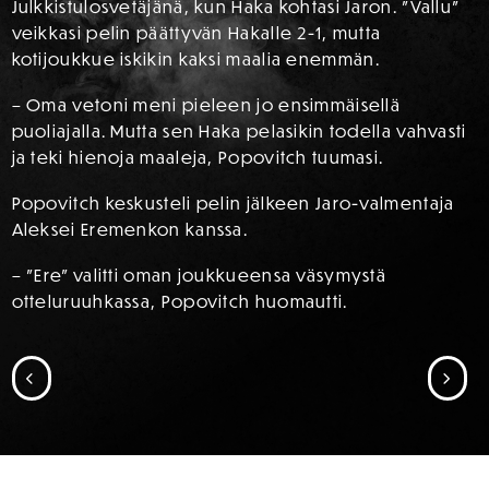
Julkkistulosvetäjänä, kun Haka kohtasi Jaron. ”Vallu”
veikkasi pelin päättyvän Hakalle 2-1, mutta
kotijoukkue iskikin kaksi maalia enemmän.
– Oma vetoni meni pieleen jo ensimmäisellä
puoliajalla. Mutta sen Haka pelasikin todella vahvasti
ja teki hienoja maaleja, Popovitch tuumasi.
Popovitch keskusteli pelin jälkeen Jaro-valmentaja
Aleksei Eremenkon kanssa.
– ”Ere” valitti oman joukkueensa väsymystä
otteluruuhkassa, Popovitch huomautti.
SIIRRY EDELLISEEN
SII
SPONSORIT