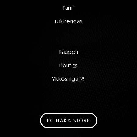
Fanit
Tukirengas
Kauppa
Liput
Ykkösliiga
FC HAKA STORE