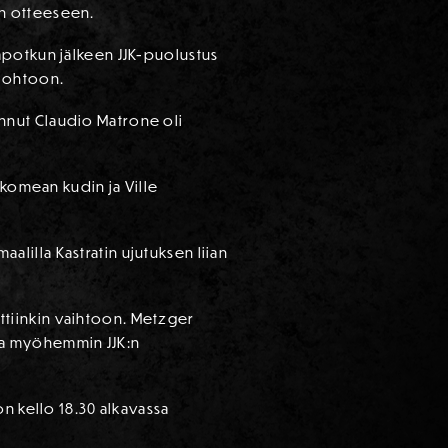
kin otteeseen.
apotkun jälkeen JJK-puolustus
 johtoon.
nnut Claudio Matrone oli
 komean kudin ja Ville
aalilla Kastratin ujutuksen liian
tettiinkin vaihtoon. Metzger
tia myöhemmin JJK:n
n kello 18.30 alkavassa