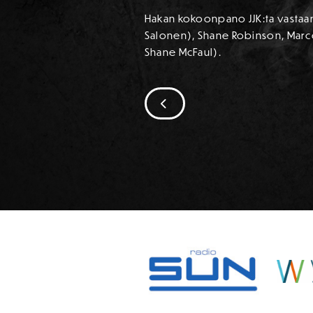
Hakan kokoonpano JJK:ta vastaan:
Salonen), Shane Robinson, Marco 
Shane McFaul).
SIIRRY EDELLISEEN
SPONSORIT