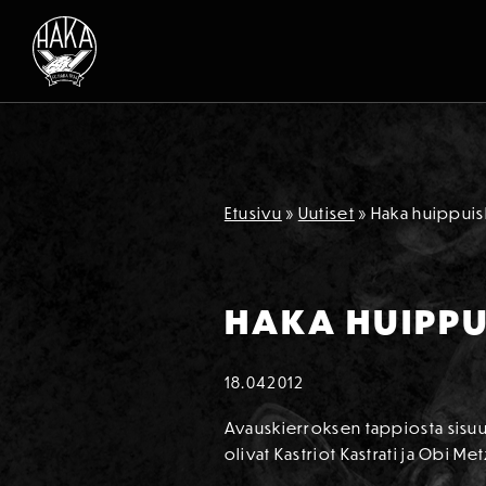
Siirry sisältöön
Etusivu
»
Uutiset
»
Haka huippuis
HAKA HUIPPU
18.04
2012
Avauskierroksen tappiosta sisuunt
olivat Kastriot Kastrati ja Obi M