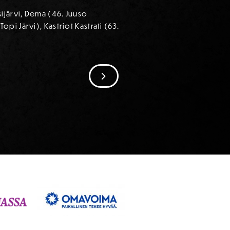
ijärvi, Dema (46. Juuso
i Järvi), Kastriot Kastrati (63.
SIIRRY SEURAAVAAN