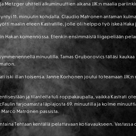
ä ja Metzger uhitteli alkuminuuttien aikana JJK:n maalia pariin
syntyi 11. minuutin kohdalla. Claudio Matronen antaman kulm
yötti maalin eteen Kastratille, jolle oli helppo työ iskeä Haka
in Hakan komennossa. Etenkin ensimmäistä liigapeliään pela
an kymmenennellä minuutilla. Tamas Gruborovics tälläsi kaukaa
imaton.
ati iski illan toisensa. Janne Korhonen joutui toteamaan JJK:n m
ntisestään ja tilanteita tuli roppakaupalla, vaikka Kastrati o
cFaulin tarjoamasta läpiajosta 69. minuutilla ja kolme minuut
n Marco Matronen passista.
ntaina Tehtaan kentällä pelattavaan kotiavaukseen. Vastassa o