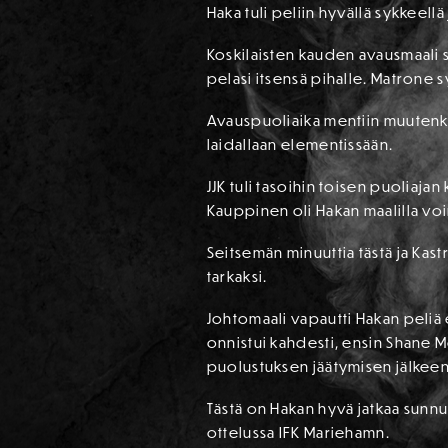
Haka tuli peliin hyvällä sykkeell
Koskilaisten kauden avausmaali 
pelasi itsensä pihalle. Matrone s
Avauspuoliaika mentiin muutenk
laidallaan elementissään.
JJK tuli tasoihin toisen puoliaj
Kauppinen oli Hakan maalilla vo
Seitsemän minuuttia tästä ja Kastr
tarkaksi.
Johtomaali vapautti Hakan peliä e
onnistui kahdesti, ensin Shane M
puolustuksen jäätymisen jälkee
Tästä on Hakan hyvä jatkaa sunnu
ottelussa IFK Mariehamn.