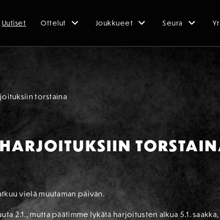
Uutiset
Ottelut
Joukkueet
Seura
Yr
joituksiin torstaina
HARJOITUKSIIN TORSTAI
jatkuu vielä muutaman päivän.
ta 2.1., mutta päätimme lykätä harjoitusten alkua 5.1. saakka