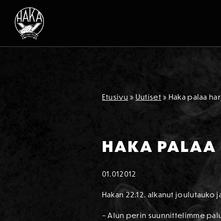
Siirry sisältöön
Etusivu
»
Uutiset
»
Haka palaa har
HAKA PALAA 
01.01
2012
Hakan 22.12. alkanut joulutauko 
– Alun perin suunnittelimme paluu