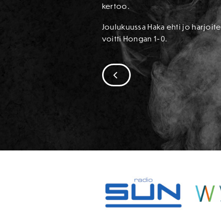
kertoo.
Joulukuussa Haka ehti jo harjoite
voitti Hongan 1-0.
SIIRRY EDELLISEEN
SPONSORIT