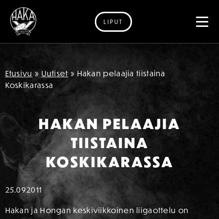
LIPUT
Siirry sisältöön
Etusivu
»
Uutiset
»
Hakan pelaajia tiistaina
Koskikarassa
HAKAN PELAAJIA
TIISTAINA
KOSKIKARASSA
25.09
2011
Hakan ja Hongan keskiviikkoinen liigaottelu on