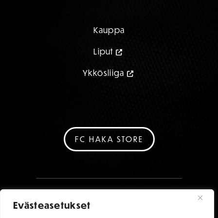
Kauppa
Liput
Ykkösliiga
FC HAKA STORE
Evästeasetukset