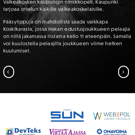
Valkeakosken kaupungin nimikkopeli. Kaupunki
tarjoaa ottelun kaikille valkeakoskelaisille.
Pääsylippuja on mahdollista saada vaikkapa
Koskikarasta, jossa Hakan edustusjoukkueen pelaajia
on niitä jakamassa tiistaina kello 11 eteenpäin. Samalla
voi kuulostella pelaajilta joukkueen viime hetken
kuulumiset.
SIIRRY EDELLISEEN
SII
SPONSORIT