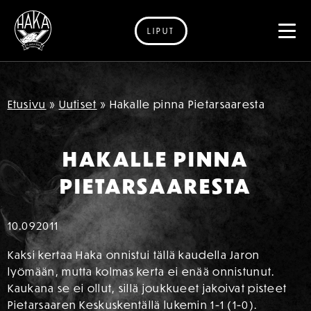
LIPUT
Siirry sisältöön
Etusivu
»
Uutiset
»
Hakalle pinna Pietarsaaresta
HAKALLE PINNA
PIETARSAARESTA
10.09
2011
Kaksi kertaa Haka onnistui tällä kaudella Jaron
lyömään, mutta kolmas kerta ei enää onnistunut.
Kaukana se ei ollut, sillä joukkueet jakoivat pisteet
Pietarsaaren Keskuskentällä lukemin 1-1 (1-0).