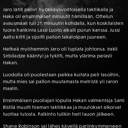
Jaro lähti peliin hyökkäysvoittoisella taktiikalla ja
Haka oli ensimmäiset minuutit hämillään. Ottelun
avausmaali tuli 21. minuutin kohdalla, kun koskilaisten
tuore hankinta Lassi Luoto aikaili purun kanssa. Jussi
Aalto kiitti ja sijoitti pallon takatolpan juureen.
Hetkeä myöhemmin Jaro oli tuplata johtonsa. Irakli
Sirbiladze kääntyi ja tykitti, mutta ylärima pelasti
Hakan.
Luodolla oli puolestaan paikka kuitata peli tasoihin,
mutta mies sai pallon muutamasta metristä yli Jaron
maalin.
Ensimmäisen puoliajan lopulla Hakan valmentaja Sami
Ristilä muutti hieman taktiikkaa ja muutokset alkoivat
tuottaa tulosta. Palkinto tulikin heti tauon jälkeen.
Shane Robinson sai lähes kävellä pariinkymmeneen