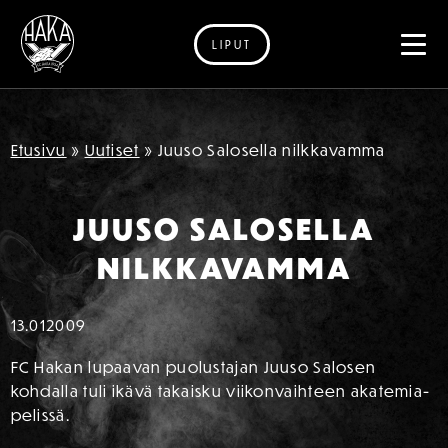
LIPUT
Siirry sisältöön
Etusivu
»
Uutiset
»
Juuso Salosella nilkkavamma
JUUSO SALOSELLA
NILKKAVAMMA
13.01
2009
FC Hakan lupaavan puolustajan Juuso Salosen
kohdalla tuli ikävä takaisku viikonvaihteen akatemia-
pelissä.