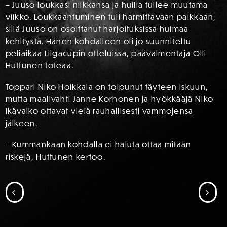
– Juuso loukkasi nilkkansa ja huilia tullee muutama
viikko. Loukkaantuminen tuli harmittavaan paikkaan,
sillä Juuso on osoittanut harjoituksissa huimaa
kehitystä. Hänen kohdalleen oli jo suunniteltu
peliaikaa Liigacupin otteluissa, päävalmentaja Olli
Huttunen toteaa.
Toppari Niko Hoikkala on toipunut täyteen iskuun,
mutta maalivahti Janne Korhonen ja hyökkääjä Niko
Ikävalko ottavat vielä rauhallisesti vammojensa
jälkeen.
– Kummankaan kohdalla ei haluta ottaa mitään
riskejä, Huttunen kertoo.
SIIRRY EDELLISEEN
SII