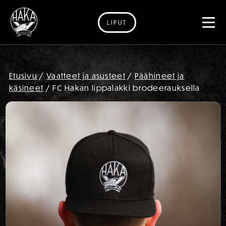
LIPUT
Siirry sisältöön
Etusivu
/
Vaatteet ja asusteet
/
Päähineet ja
käsineet
/ FC Hakan lippalakki brodeerauksella