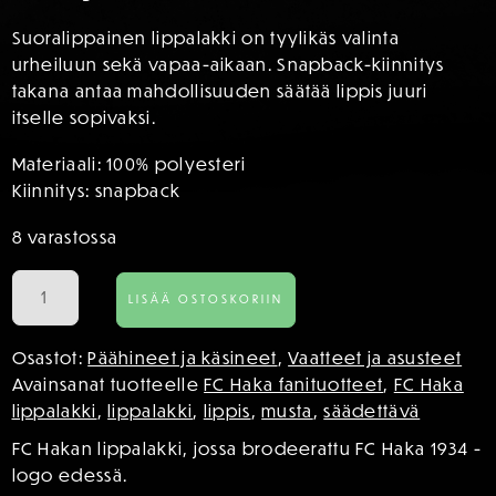
Suoralippainen lippalakki on tyylikäs valinta
urheiluun sekä vapaa-aikaan. Snapback-kiinnitys
takana antaa mahdollisuuden säätää lippis juuri
itselle sopivaksi.
Materiaali: 100% polyesteri
Kiinnitys: snapback
8 varastossa
FC
LISÄÄ OSTOSKORIIN
Hakan
lippalakki
Osastot:
Päähineet ja käsineet
,
Vaatteet ja asusteet
brodeerauksella
Avainsanat tuotteelle
FC Haka fanituotteet
,
FC Haka
määrä
lippalakki
,
lippalakki
,
lippis
,
musta
,
säädettävä
FC Hakan lippalakki, jossa brodeerattu FC Haka 1934 -
logo edessä.