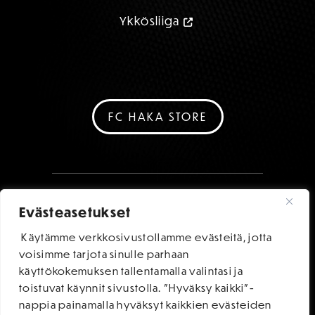
Ykkösliiga
FC HAKA STORE
Evästeasetukset
Käytämme verkkosivustollamme evästeitä, jotta
voisimme tarjota sinulle parhaan
käyttökokemuksen tallentamalla valintasi ja
toistuvat käynnit sivustolla. "Hyväksy kaikki"-
nappia painamalla hyväksyt kaikkien evästeiden