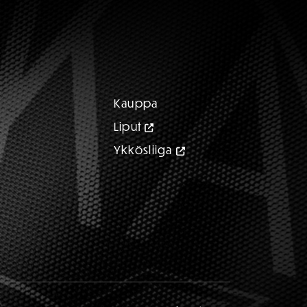
Kauppa
Liput
Ykkösliiga