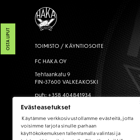
OSTA LIPUT
TOIMISTO / KÄYNTIOSOITE
FC HAKA OY
Tehtaankatu 9
FIN-37600 VALKEAKOSKI
puh:
+358 404841934
Evästeasetukset
toimisto@fchaka.fi
Käytämme verkkosivustollamme evästeitä, jotta
voisimme tarjota sinulle parhaan
käyttökokemuksen tallentamalla valintasi ja