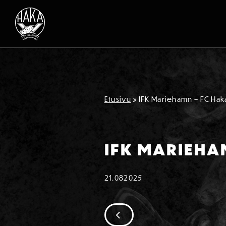
Siirry sisältöön
Etusivu
»
IFK Mariehamn – FC Hak
IFK MARIEHAM
21.08
2025
SIIRRY EDELLISEEN