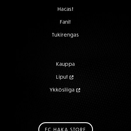
Hacast
Fanit
Tukirengas
Kauppa
Liput
Ykkösliiga
FC HAKA STORE