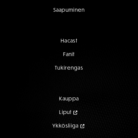
Saapuminen
Hacast
Fanit
Tukirengas
Kauppa
Liput
Ykkösliiga