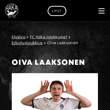
LIPUT
Siirry sisältöön
Etusivu
»
FC Haka Joukkueet
»
Edustusjoukkue
»
Oiva Laaksonen
OIVA LAAKSONEN