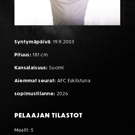
TIETOA PELAAJASTA
Syntymäpäivä
: 19.9.2003
Pituus:
181 cm
Kansalaisuus:
Suomi
Aiemmat seurat:
AFC Eskilstuna
sopimustilanne:
2026
PELAAJAN TILASTOT
Maalit: 5