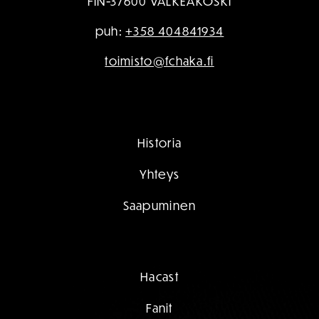
FIN-37600 VALKEAKOSKI
puh:
+358 404841934
toimisto@fchaka.fi
Historia
Yhteys
Saapuminen
Hacast
Fanit