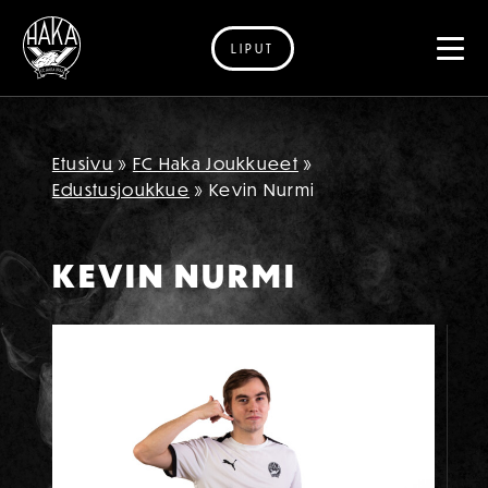
LIPUT
Siirry sisältöön
Etusivu
»
FC Haka Joukkueet
»
Edustusjoukkue
»
Kevin Nurmi
KEVIN NURMI