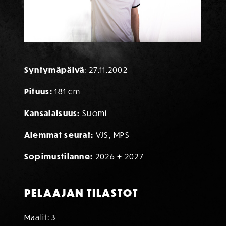
TIETOA PELAAJASTA
Syntymäpäivä
: 27.11.2002
Pituus:
181 cm
Kansalaisuus:
Suomi
Aiemmat seurat:
VJS, MPS
Sopimustilanne:
2026 + 2027
PELAAJAN TILASTOT
Maalit: 3