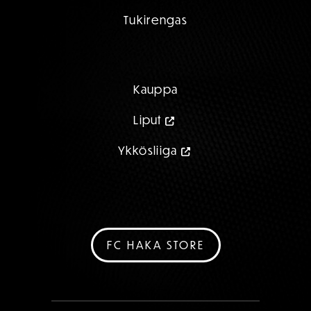
Tukirengas
Kauppa
Liput
Ykkösliiga
FC HAKA STORE