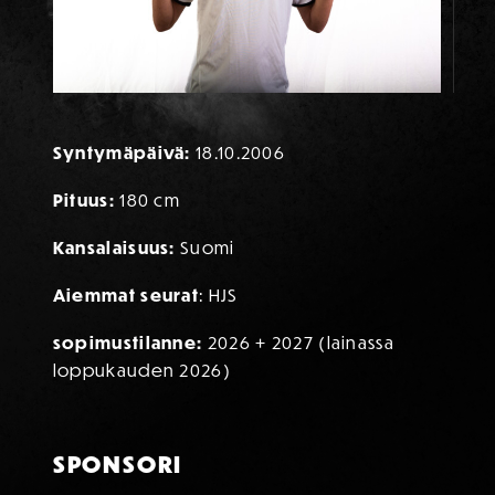
TIETOA PELAAJASTA
Syntymäpäivä:
18.10.2006
Pituus:
180 cm
Kansalaisuus:
Suomi
Aiemmat seurat
: HJS
sopimustilanne:
2026 + 2027 (lainassa
loppukauden 2026)
SPONSORI