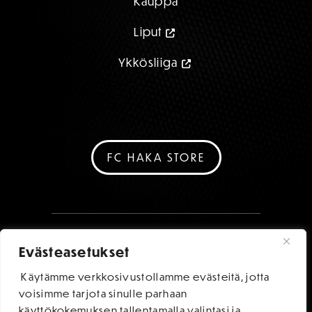
Kauppa
Liput
Ykkösliiga
FC HAKA STORE
Evästeasetukset
Käytämme verkkosivustollamme evästeitä, jotta
voisimme tarjota sinulle parhaan
käyttökokemuksen tallentamalla valintasi ja