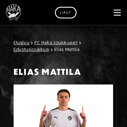
LIPUT
Siirry sisältöön
Etusivu
»
FC Haka Joukkueet
»
Edustusjoukkue
»
Elias Mattila
ELIAS MATTILA