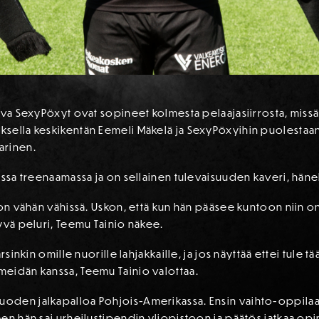
ava SexyPöxyt ovat sopineet kolmesta pelaajasiirrosta, missä
sella keskikentän Eemeli Mäkelä ja SexyPöxyihin puolestaan
arinen.
nssa treenaamassa ja on sellainen tulevaisuuden kaveri, hänel
on vähän vähissä. Uskon, että kun hän pääsee kuntoon niin on m
yvä peluri, Teemu Tainio näkee.
sinkin omille nuorille lahjakkaille, ja jos näyttää ettei tule tää
eidän kanssa, Teemu Tainio valottaa.
oden jalkapalloa Pohjois-Amerikassa. Ensin vaihto-oppilaa
en hän sai urheilustipendin yliopistoon ja päätös jatkaa opin