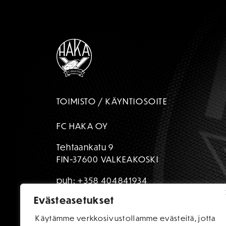
TOIMISTO / KÄYNTIOSOITE
FC HAKA OY
Tehtaankatu 9
FIN-37600 VALKEAKOSKI
puh:
+358 404841934
Evästeasetukset
toimisto@fchaka.fi
Käytämme verkkosivustollamme evästeitä, jotta