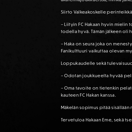
Siirto Valkeakoskelle perinteikk
– Liityin FC Hakaan hyvin mielin 
todella hyvä. Tämän jälkeen oli 
– Haka on seura joka on menestyny
Fanikulttuuri vaikuttaa olevan m
Loppukaudelle sekä tulevaisuude
– Odotan joukkueelta hyvää peli
– Oma tavoite on tietenkin pelata
kauteen FC Hakan kanssa.
Mäkelän sopimus pitää sisällään
Tervetuloa Hakaan Eme, sekä tse