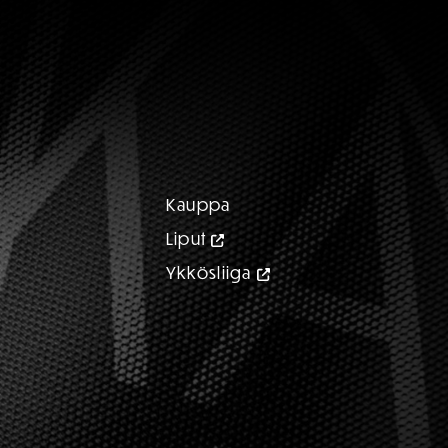
Kauppa
Liput
Ykkösliiga