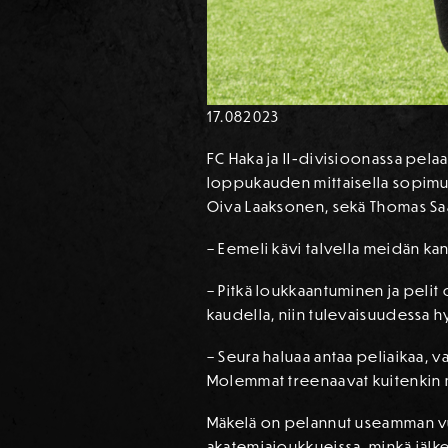
17.08
2023
FC Haka ja II-divisioonassa pela
loppukauden mittaisella sopimuk
Oiva Laaksonen, sekä Thomas Sa
– Eemeli kävi talvella meidän ka
– Pitkä loukkaantuminen ja pelit 
kaudella, niin tulevaisuudessa h
– Seura haluaa antaa peliaikaa, var
Molemmat treenaavat kuitenkin m
Mäkelä on pelannut useamman vu
akatemiajoukkueissa, minkä jälke