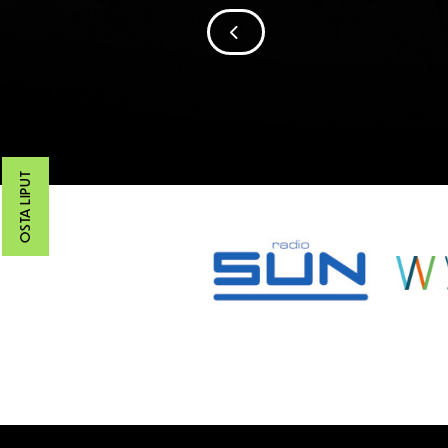
SIIRRY EDELLISEEN
OSTA LIPUT
SPONSORIT