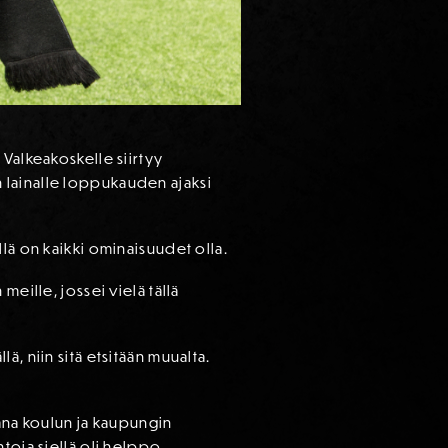
 Valkeakoskelle siirtyy
 lainalle loppukauden ajaksi
lä on kaikki ominaisuudet olla.
eille, jossei vielä tällä
llä, niin sitä etsitään muualta.
na koulun ja kaupungin
toja siellä oli helppo.