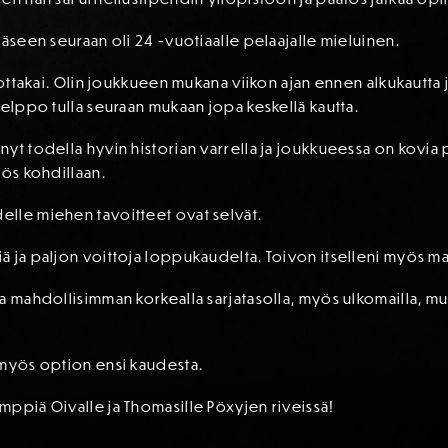
ääseen seuraan oli 24 -vuotiaalle pelaajalle mieluinen.
tottakai. Olin joukkueen mukana viikon ajan ennen alkukautta 
helppo tulla seuraan mukaan jopa keskellä kautta.
t todella hyvin historian varrella ja joukkueessa on kovia pe
yös kohdillaan.
lle miehen tavoitteet ovat selvät.
ä ja paljon voittoja loppukaudelta. Toivon itselleni myös m
 mahdollisimman korkealla sarjatasolla, myös ulkomailla, mutt
 myös option ensi kaudesta.
mppiä Oivalle ja Thomasille Pöxyjen riveissä!